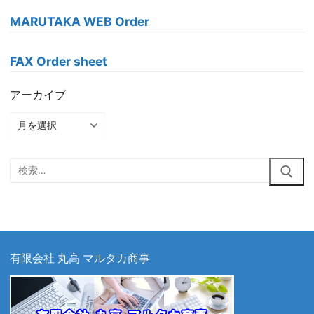
MARUTAKA WEB Order
FAX Order sheet
アーカイブ
ア
ー
カ
検
イ
索:
ブ
有限会社 丸高 マルタカ商事