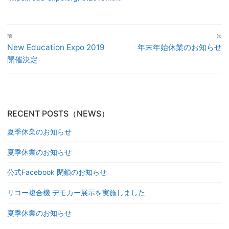
投
前
次
稿
前
次
New Education Expo 2019
年末年始休業のお知らせ
ナ
の
の
開催決定
ビ
投
投
ゲ
稿:
稿:
ー
シ
RECENT POSTS（NEWS）
ョ
ン
夏季休業のお知らせ
夏季休業のお知らせ
公式Facebook 閉鎖のお知らせ
リコー複合機 デモカー展示を実施しました
夏季休業のお知らせ