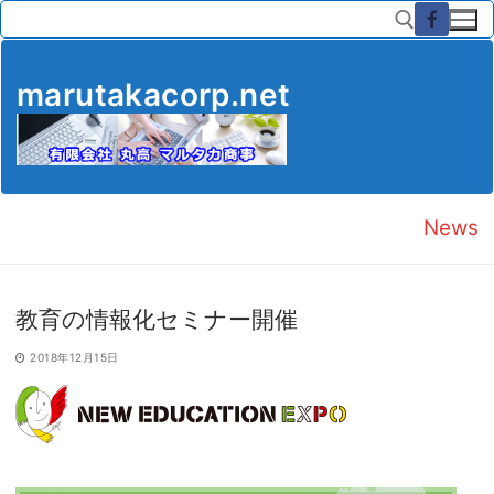
コ
ン
テ
ン
marutakacorp.net
ツ
検索:
へ
ス
キ
ッ
News
プ
教育の情報化セミナー開催
2018年12月15日