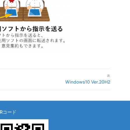
次
次
Windows10 Ver.20H2
の
投
稿:
QRコード