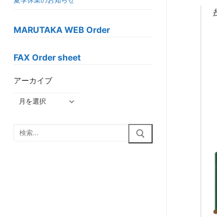
MARUTAKA WEB Order
FAX Order sheet
アーカイブ
ア
ー
カ
検
イ
索:
ブ