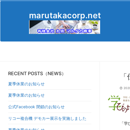
コ
ン
marutakacorp.net
テ
ン
ツ
へ
ス
キ
ッ
プ
RECENT POSTS（NEWS）
「
夏季休業のお知らせ
202
夏季休業のお知らせ
公式Facebook 閉鎖のお知らせ
リコー複合機 デモカー展示を実施しました
「学
夏季休業のお知らせ