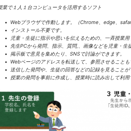
授業で１人１台コンピュータを活用するソフト
Webブラウザで作動します。（Chrome、edge、safa
インストール不要です。
児童・生徒に指示や思いを伝えるための、一斉授業用
先生PCから発問、指示、質問,、画像などを児童・生
掲示板で意見を集めたり、SNSで討論ができます。
Webページのアドレスを転送して、参照させることも
送信した発問や、生徒の回答などの記録を見ることが
授業の発問を事前に作成し、授業時に読み出して利用