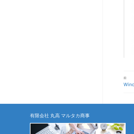
投
前
稿
前
Wind
の
ナ
投
ビ
稿:
ゲ
有限会社 丸高 マルタカ商事
ー
シ