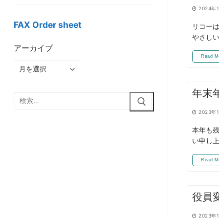
2024年
FAX Order sheet
リコーは
やさしい
アーカイブ
Read M
ア
ー
カ
年末
検
イ
索:
ブ
2023年
本年も残
い申し上
Read M
役員
2023年