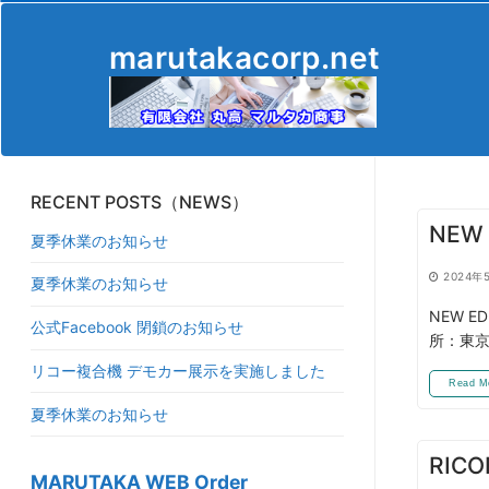
コ
ン
marutakacorp.net
テ
ン
ツ
へ
ス
キ
RECENT POSTS（NEWS）
ッ
プ
NEW 
夏季休業のお知らせ
2024年
夏季休業のお知らせ
NEW E
公式Facebook 閉鎖のお知らせ
所：東京
リコー複合機 デモカー展示を実施しました
Read M
夏季休業のお知らせ
RICOH
MARUTAKA WEB Order