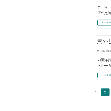
ご 挨 
催の定
Read M
意外
2023年
内田洋行
ド化― 
Read M
投
1
2
稿
の