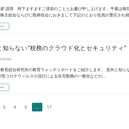
拶 謹啓 時下ますますご清栄のこととお慶び申し上げます。平素は格
時株主総会ならびに取締役会におきまして下記のとおり役員が選任され就
ore
と知らない”校務のクラウド化とセキュリティ”
10月29日
教育総合研究所の教育ウォッチリポートをご紹介します。 意外と知らな
新型コロナウィルスの流行による在宅勤務の一般化などの…
ore
3
4
5
…
17