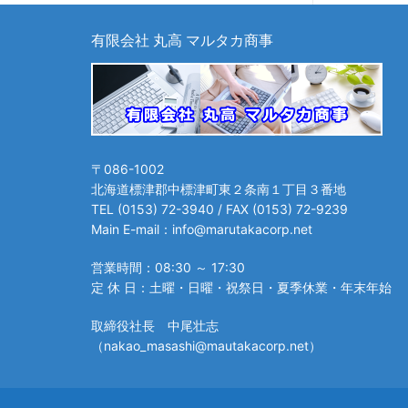
ペ
ー
有限会社 丸高 マルタカ商事
ジ
送
り
〒086-1002
北海道標津郡中標津町東２条南１丁目３番地
TEL (0153) 72-3940 / FAX (0153) 72-9239
Main E-mail：info@marutakacorp.net
営業時間：08:30 ～ 17:30
定 休 日：土曜・日曜・祝祭日・夏季休業・年末年始
取締役社長 中尾壮志
（nakao_masashi@mautakacorp.net）