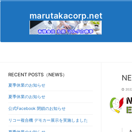
コ
ン
marutakacorp.net
テ
ン
ツ
へ
ス
キ
ッ
プ
RECENT POSTS（NEWS）
NE
夏季休業のお知らせ
20
夏季休業のお知らせ
公式Facebook 閉鎖のお知らせ
リコー複合機 デモカー展示を実施しました
夏季休業のお知らせ