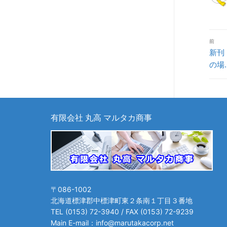
投
前
稿
前
新刊
の
ナ
の場.
投
ビ
稿:
ゲ
ー
有限会社 丸高 マルタカ商事
シ
ョ
ン
〒086-1002
北海道標津郡中標津町東２条南１丁目３番地
TEL (0153) 72-3940 / FAX (0153) 72-9239
Main E-mail：info@marutakacorp.net