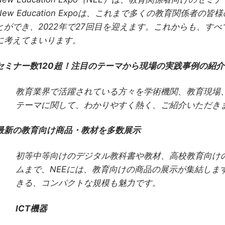
New Education Expoは、これまで多くの教育関係
とができ、2022年で27回目を迎えます。これからも、す
に考えてまいります。
セミナー数120超！注目のテーマから現場の実践事例の紹介
教育業界で活躍されている方々を学術機関、教育現場
テーマに関して、わかりやすく熱く、ご紹介いただき
最新の教育向け商品・教材を多数展示
初等中等向けのデジタル教科書や教材、高校教育向けの
ムまで、NEEには、教育向けの商品の展示が集結しま
きる、コンパクトな規模も魅力です。
ICT機器