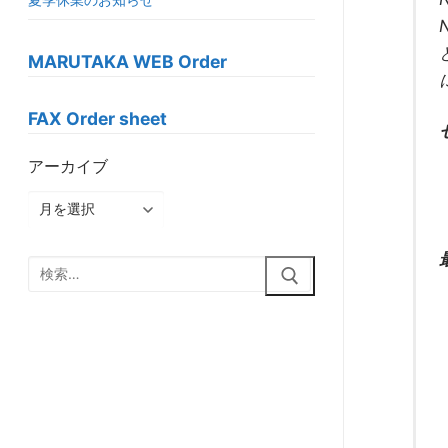
MARUTAKA WEB Order
FAX Order sheet
アーカイブ
ア
ー
カ
検
イ
索:
ブ