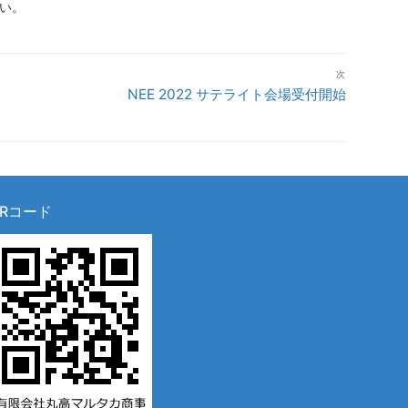
い。
次
次
NEE 2022 サテライト会場受付開始
の
投
稿:
QRコード