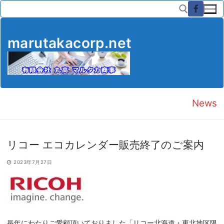
コ
ン
テ
ン
marutakacorp.net
ツ
検索:
へ
ス
キ
ッ
News
プ
リコー エコカレンダー販売終了のご案内
2023年7月27日
長年にわたりご愛顧頂いておりました「リコー北海道・東北地区限