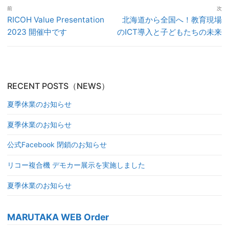
投
前
次
稿
前
次
RICOH Value Presentation
北海道から全国へ！教育現場
ナ
の
の
2023 開催中です
のICT導入と子どもたちの未来
ビ
投
投
ゲ
稿:
稿:
ー
シ
RECENT POSTS（NEWS）
ョ
ン
夏季休業のお知らせ
夏季休業のお知らせ
公式Facebook 閉鎖のお知らせ
リコー複合機 デモカー展示を実施しました
夏季休業のお知らせ
MARUTAKA WEB Order