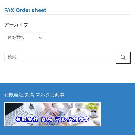
FAX Order sheet
アーカイブ
ア
ー
カ
検
イ
索:
ブ
有限会社 丸高 マルタカ商事